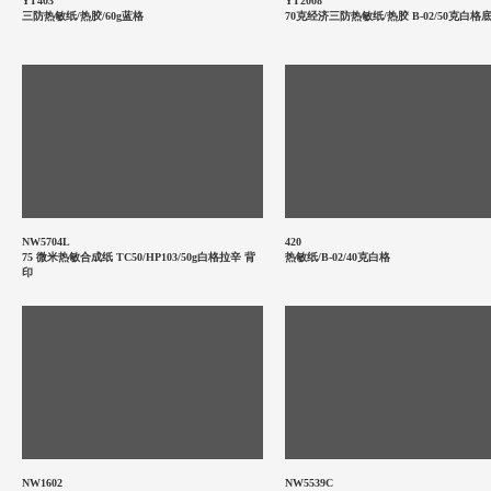
YT403
YT2008
三防热敏纸/热胶/60g蓝格
70克经济三防热敏纸/热胶 B-02/50克白格
NW5704L
420
75 微米热敏合成纸 TC50/HP103/50g白格拉辛 背
热敏纸/B-02/40克白格
印
NW1602
NW5539C