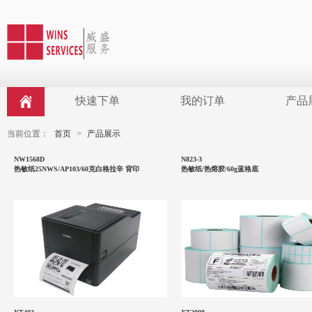
快速下单
我的订单
产品
当前位置：
首页
>
产品展示
NW1568D
N823-3
热敏纸25NWS/AP103/60克白格拉辛 背印
热敏纸/热熔胶/60g蓝格底