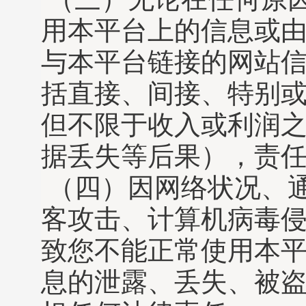
用本平台上的信息或
与本平台链接的网站
括直接、间接、特别
但不限于收入或利润
据丢失等后果），责
（四）因网络状况、
客攻击、计算机病毒
致您不能正常使用本
息的泄露、丢失、被