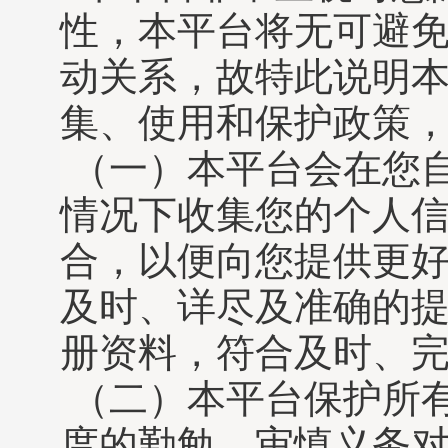
性，本平台将无可避
动关系，故特此说明
集、使用和保护政策
（一）本平台会在您
情况下收集您的个人
合，以便向您提供更
及时、详尽及准确的
册资料，符合及时、
（二）本平台保护所
度的勤勉、审慎义务