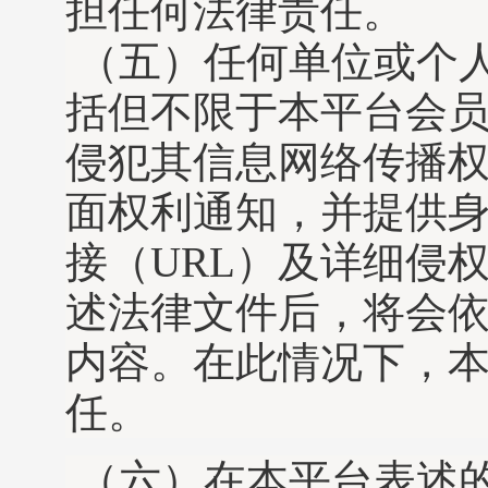
担任何法律责任。
（五）任何单位或个
括但不限于本平台会
侵犯其信息网络传播
面权利通知，并提供
接（
URL
）及详细侵
述法律文件后，将会
内容。在此情况下，
任。
（六）在本平台表述