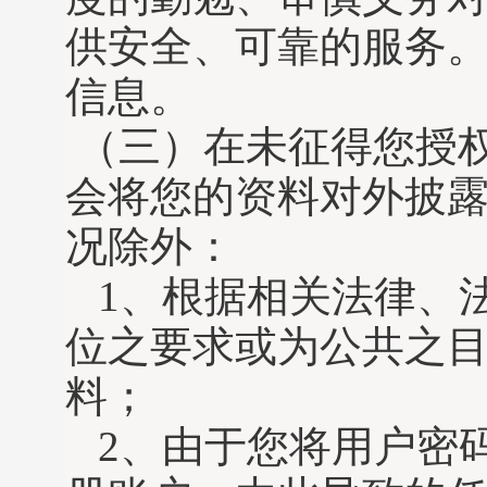
供安全、可靠的服务
信息。
（三）在未征得您授
会将您的资料对外披
况除外：
1
、根据相关法律、
位之要求或为公共之
料；
2
、由于您将用户密