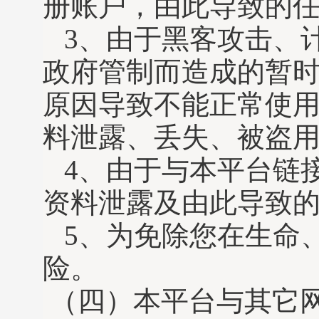
册账户，由此导致的
3
、由于黑客攻击、
政府管制而造成的暂
原因导致不能正常使
料泄露、丢失、被盗
4
、由于与本平台链
资料泄露及由此导致
5
、为免除您在生命
险。
（四）本平台与其它